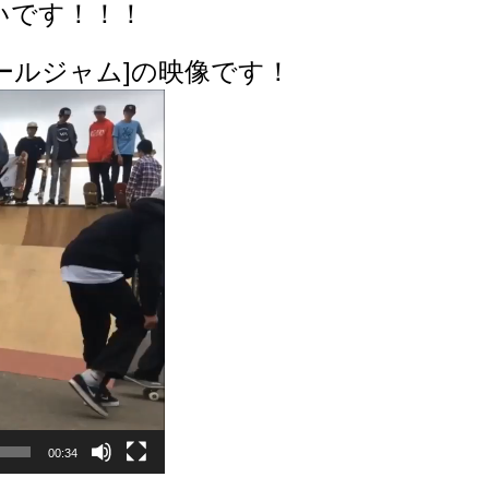
いです！！！
[レールジャム]の映像です！
00:34