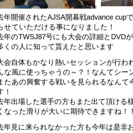
去年開催されたAJSA開幕戦advance c
らせていただける事になりました！
去年のTWSJ87号にも大会の詳細とDV
多くの人に知って貰えたと思います
大会自体もかなり熱いセッションが行わ
んな風に使っちゃうの～？！なんてシー
またあの興奮する戦いを見られるなんて
す！
去年出場した選手の方もまた出て頂ける
くなった滑りが大いに期待できますね！
去年見に来られなかった方も今年は是非