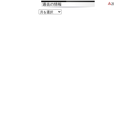
過去の情報
過
去
の
情
報