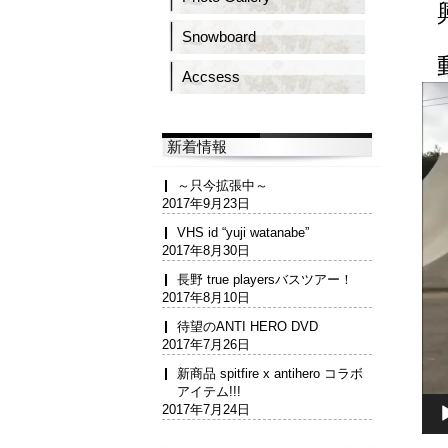
Snowboard
Accsess
動
画
プ
レ
新着情報
ー
ヤ
～只今拡張中～
ー
2017年9月23日
VHS id “yuji watanabe”
2017年8月30日
長野 true playersバスツアー！
2017年8月10日
待望のANTI HERO DVD
2017年7月26日
新商品 spitfire x antihero コラボ
アイテム!!!
2017年7月24日