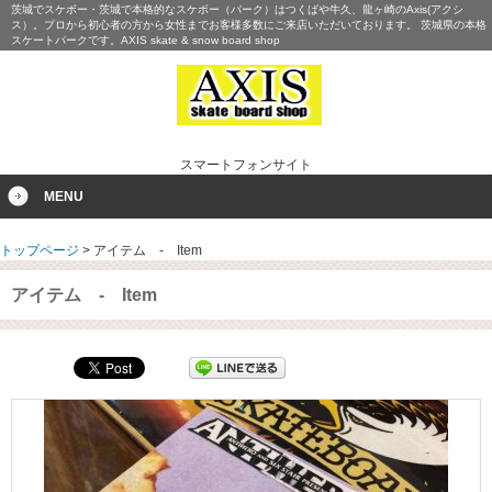
茨城でスケボー・茨城で本格的なスケボー（パーク）はつくばや牛久、龍ヶ崎のAxis(アクシ
ス）。プロから初心者の方から女性までお客様多数にご来店いただいております。 茨城県の本格
スケートパークです。AXIS skate & snow board shop
スマートフォンサイト
MENU
トップページ
>
アイテム - Item
アイテム - Item