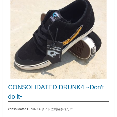
CONSOLIDATED DRUNK4 ~Don’t
do it~
consolidated DRUNK4 サイドに刺繍されたバ…