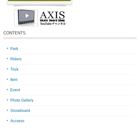
CONTENTS
Park
Riders
Trick
Item
Event
Photo Gallery
Snowboard
Accsess