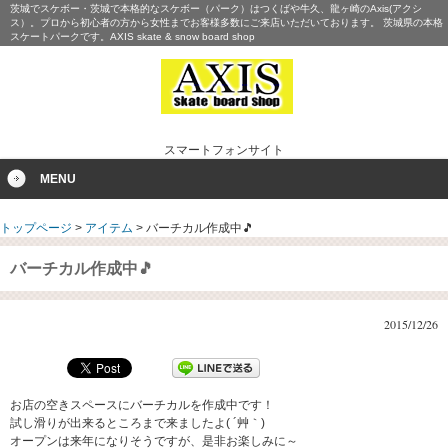
茨城でスケボー・茨城で本格的なスケボー（パーク）はつくばや牛久、龍ヶ崎のAxis(アクシ
ス）。プロから初心者の方から女性までお客様多数にご来店いただいております。 茨城県の本格
スケートパークです。AXIS skate & snow board shop
スマートフォンサイト
MENU
トップページ
>
アイテム
>
バーチカル作成中🎵
バーチカル作成中🎵
2015/12/26
お店の空きスペースにバーチカルを作成中です！
試し滑りが出来るところまで来ましたよ( ´艸｀)
オープンは来年になりそうですが、是非お楽しみに～