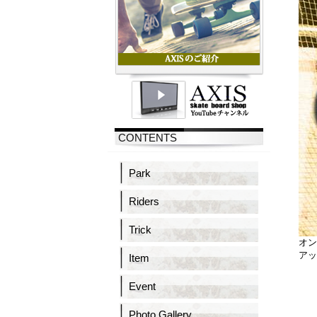
CONTENTS
Park
Riders
Trick
オン
アッ
Item
Event
Photo Gallery