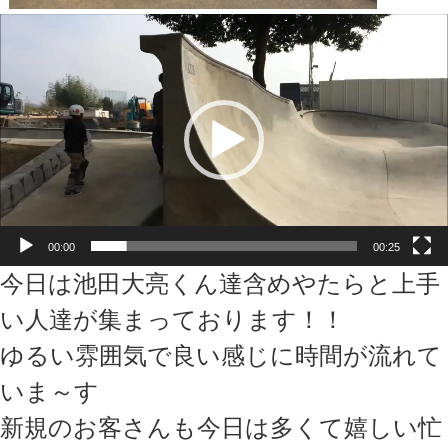
動
画
プ
レ
ー
ヤ
ー
00:00
00:25
今日は池田大亮くん達含めやたらと上手
い人達が集まっております！！
ゆるい雰囲気で良い感じに時間が流れて
いま～す
新規のお客さんも今日は多くて嬉しい忙