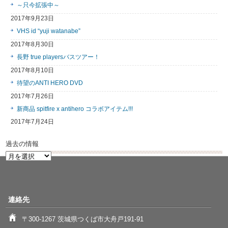
～只今拡張中～
2017年9月23日
VHS id “yuji watanabe”
2017年8月30日
長野 true playersバスツアー！
2017年8月10日
待望のANTI HERO DVD
2017年7月26日
新商品 spitfire x antihero コラボアイテム!!!
2017年7月24日
過去の情報
過
去
の
情
報
連絡先
〒300-1267 茨城県つくば市大舟戸191-91