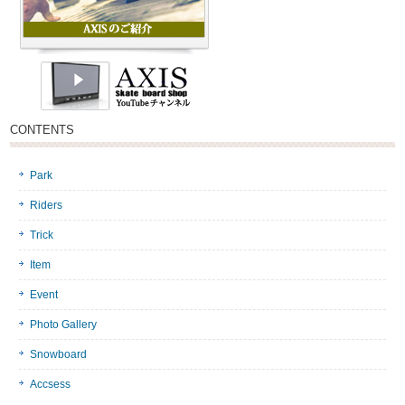
CONTENTS
Park
Riders
Trick
Item
Event
Photo Gallery
Snowboard
Accsess