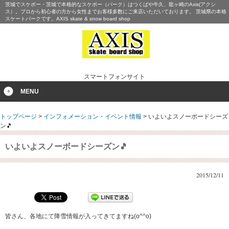
茨城でスケボー・茨城で本格的なスケボー（パーク）はつくばや牛久、龍ヶ崎のAxis(アクシ
ス）。プロから初心者の方から女性までお客様多数にご来店いただいております。 茨城県の本格
スケートパークです。AXIS skate & snow board shop
スマートフォンサイト
MENU
トップページ
>
インフォメーション・イベント情報
>
いよいよスノーボードシーズ
ン🎵
いよいよスノーボードシーズン🎵
2015/12/11
皆さん、各地にて降雪情報が入ってきてますね(o^^o)